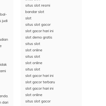
situs slot resmi
bandar slot
abal-
slot
 judi
situs slot gacor
slot gacor hari ini
slot demo gratis
udian
situs slot
e
slot online
situs slot
slot online
idak
situs slot
hami
slot gacor hari ini
slot gacor terbaru
slot gacor hari ini
slot online
anda.
situs slot gacor
 dari