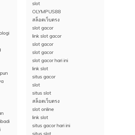
slot
OLYMPUS88
สล็อตเว็บตรง
slot gacor
ologi
link slot gacor
slot gacor
g
slot gacor
slot gacor hari ini
link slot
ipun
situs gacor
wa
slot
situs slot
สล็อตเว็บตรง
slot online
an
link slot
ibadi
situs gacor hari ini
i
situs slot