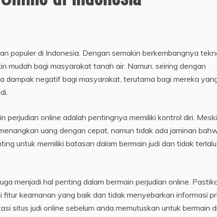
buran populer di Indonesia. Dengan semakin berkembangnya tekn
akin mudah bagi masyarakat tanah air. Namun, seiring dengan
wa dampak negatif bagi masyarakat, terutama bagi mereka yan
di.
n perjudian online adalah pentingnya memiliki kontrol diri. Mesk
emenangkan uang dengan cepat, namun tidak ada jaminan bah
ting untuk memiliki batasan dalam bermain judi dan tidak terlalu
 juga menjadi hal penting dalam bermain perjudian online. Pastik
iki fitur keamanan yang baik dan tidak menyebarkan informasi pr
tasi situs judi online sebelum anda memutuskan untuk bermain d