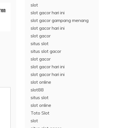
slot
ren
slot gacor hari ini
slot gacor gampang menang
slot gacor hari ini
slot gacor
situs slot
situs slot gacor
slot gacor
slot gacor hari ini
slot gacor hari ini
slot online
slot88
situs slot
slot online
Toto Slot
slot