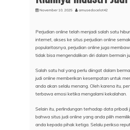
November 10, 2025
amusedocelot42
Perjudian online telah menjadi salah satu hi
internet, akses ke situs perjudian online sem
popularitasnya, perjudian online juga memba
tidak bisa mengendalikan diri dalam bermain ju
Salah satu hal yang perlu diingat dalam bermai
judi online memberikan kesempatan untuk m
anda akan selalu menang. Oleh karena itu, pen
terbawa emosi ketika mengalami kekalahan.
Selain itu, perlindungan terhadap data pribadi
bahwa situs judi online yang anda pilih memil
anda kepada pihak ketiga. Selalu periksa repu