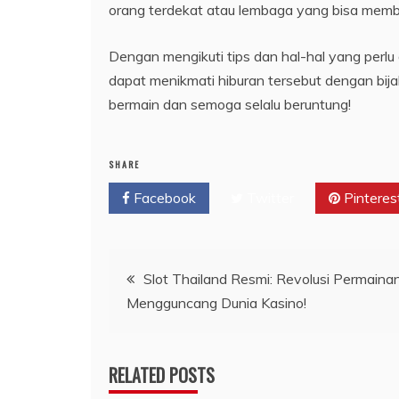
orang terdekat atau lembaga yang bisa memb
Dengan mengikuti tips dan hal-hal yang perlu 
dapat menikmati hiburan tersebut dengan bijak
bermain dan semoga selalu beruntung!
SHARE
Facebook
Twitter
Pinteres
Post
Slot Thailand Resmi: Revolusi Permaina
Mengguncang Dunia Kasino!
navigation
RELATED POSTS