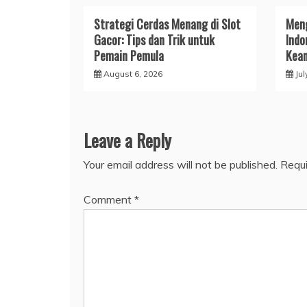
Strategi Cerdas Menang di Slot
Meng
Gacor: Tips dan Trik untuk
Indo
Pemain Pemula
Kea
August 6, 2026
Jul
Leave a Reply
Your email address will not be published.
Requi
Comment
*