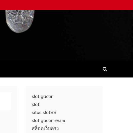
slot gacor
slot
situs slot88
slot gacor resmi
สล็อตเว็บตรง