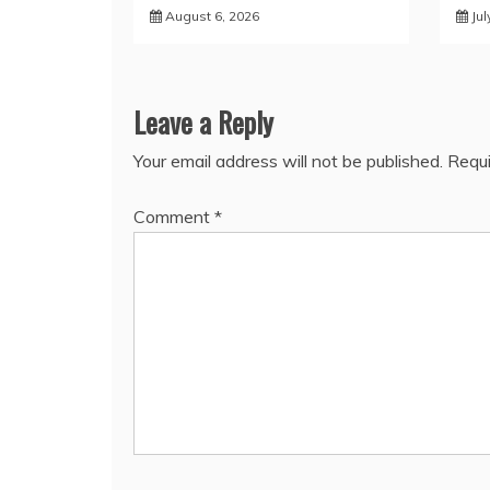
August 6, 2026
Jul
Leave a Reply
Your email address will not be published.
Requi
Comment
*