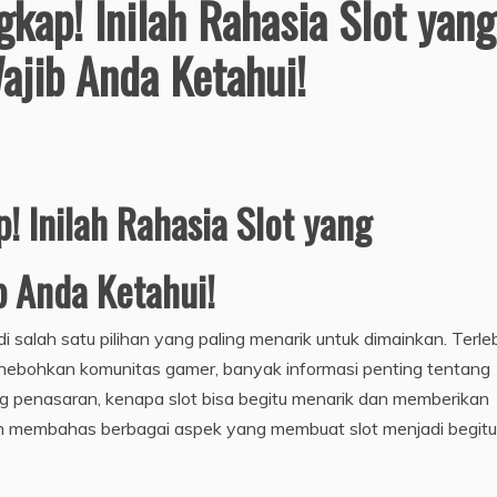
kap! Inilah Rahasia Slot yang
jib Anda Ketahui!
 Inilah Rahasia Slot yang
 Anda Ketahui!
 salah satu pilihan yang paling menarik untuk dimainkan. Terle
hebohkan komunitas gamer, banyak informasi penting tentang
ang penasaran, kenapa slot bisa begitu menarik dan memberikan
kan membahas berbagai aspek yang membuat slot menjadi begitu