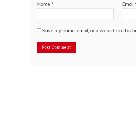
Name
*
Email
Save my name, email, and website in this b