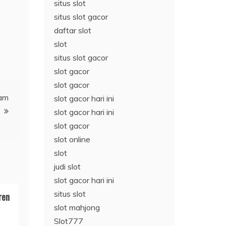
situs slot
situs slot gacor
daftar slot
slot
situs slot gacor
slot gacor
slot gacor
gam
slot gacor hari ini
slot gacor hari ini
slot gacor
slot online
slot
judi slot
slot gacor hari ini
situs slot
ren
slot mahjong
Slot777