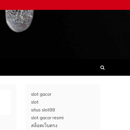
slot gacor
slot
situs slot88
slot gacor resmi
สล็อตเว็บตรง