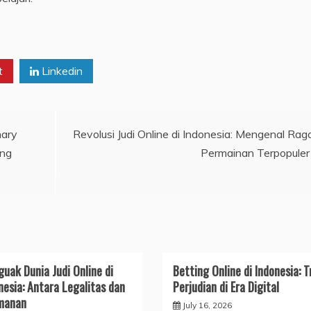
t
Linkedin
nary
Revolusi Judi Online di Indonesia: Mengenal Ra
ing
Permainan Terpopuler
uak Dunia Judi Online di
Betting Online di Indonesia: T
nesia: Antara Legalitas dan
Perjudian di Era Digital
manan
July 16, 2026