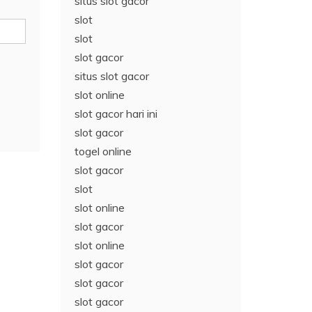
situs slot gacor
slot
slot
slot gacor
situs slot gacor
slot online
slot gacor hari ini
slot gacor
togel online
slot gacor
slot
slot online
slot gacor
slot online
slot gacor
slot gacor
slot gacor