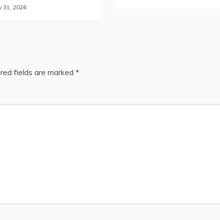
y 31, 2026
red fields are marked
*