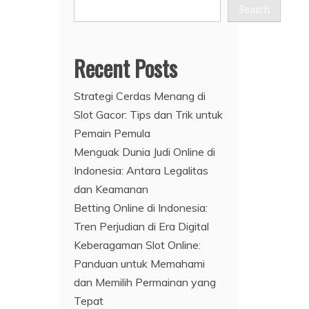
Search
Recent Posts
Strategi Cerdas Menang di
Slot Gacor: Tips dan Trik untuk
Pemain Pemula
Menguak Dunia Judi Online di
Indonesia: Antara Legalitas
dan Keamanan
Betting Online di Indonesia:
Tren Perjudian di Era Digital
Keberagaman Slot Online:
Panduan untuk Memahami
dan Memilih Permainan yang
Tepat