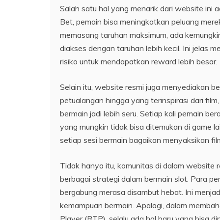
Salah satu hal yang menarik dari website in
Bet, pemain bisa meningkatkan peluang mere
memasang taruhan maksimum, ada kemungkinan
diakses dengan taruhan lebih kecil. Ini jelas 
risiko untuk mendapatkan reward lebih besar.
Selain itu, website resmi juga menyediakan b
petualangan hingga yang terinspirasi dari fi
bermain jadi lebih seru. Setiap kali pemain b
yang mungkin tidak bisa ditemukan di game l
setiap sesi bermain bagaikan menyaksikan fil
Tidak hanya itu, komunitas di dalam website
berbagai strategi dalam bermain slot. Para pe
bergabung merasa disambut hebat. Ini menjadi
kemampuan bermain. Apalagi, dalam membahas b
Player (RTP), selalu ada hal baru yang bisa dipe