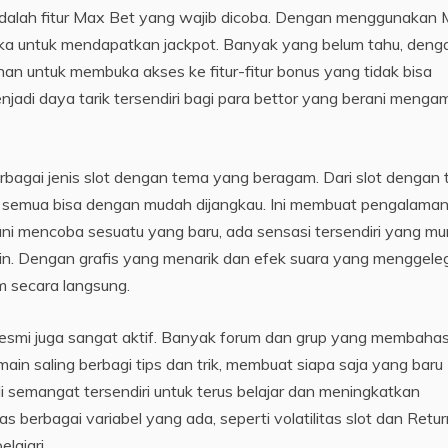
i adalah fitur Max Bet yang wajib dicoba. Dengan menggunakan
ka untuk mendapatkan jackpot. Banyak yang belum tahu, deng
 untuk membuka akses ke fitur-fitur bonus yang tidak bisa
menjadi daya tarik tersendiri bagi para bettor yang berani mengam
erbagai jenis slot dengan tema yang beragam. Dari slot dengan
lm, semua bisa dengan mudah dijangkau. Ini membuat pengalama
erani mencoba sesuatu yang baru, ada sensasi tersendiri yang mu
ain. Dengan grafis yang menarik dan efek suara yang menggeleg
m secara langsung.
 resmi juga sangat aktif. Banyak forum dan grup yang membaha
main saling berbagi tips dan trik, membuat siapa saja yang baru
 semangat tersendiri untuk terus belajar dan meningkatkan
erbagai variabel yang ada, seperti volatilitas slot dan Retur
lajari.